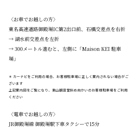
〈お車でお越しの方〉
東名高速道路御殿場IC第2出口前、石橋交差点を右折
→ 湖水前交差点を左折
→ 300メートル進むと、左側に「Maison KEI 駐車
場」
＊ カーナビをご利用の場合、お客様駐車場に正しく案内されない場合がご
ざいます
上記案内図をご覧になり、東山観音堂斜め向かいのお客様駐車場をご利用
ください
〈電車でお越しの方〉
JR御殿場線 御殿場駅下車タクシーで15分